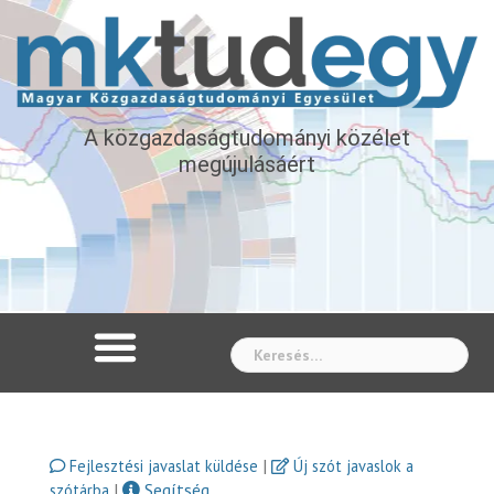
A közgazdaságtudományi közélet
megújulásáért
Whe
|
Fejlesztési javaslat küldése
Új szót javaslok a
|
Segítség
szótárba