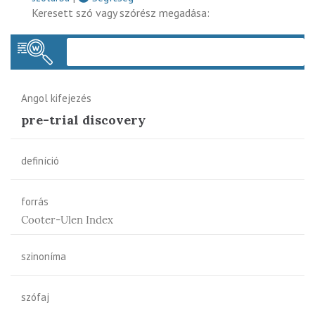
Keresett szó vagy szórész megadása:
Keres
Angol kifejezés
pre-trial discovery
definíció
forrás
Cooter-Ulen Index
szinoníma
szófaj