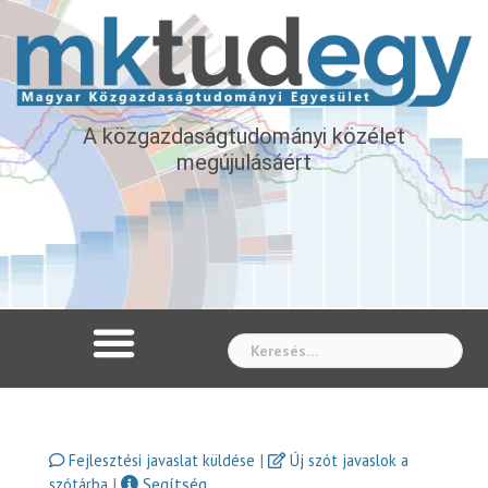
A közgazdaságtudományi közélet
megújulásáért
Whe
|
Fejlesztési javaslat küldése
Új szót javaslok a
|
Segítség
szótárba