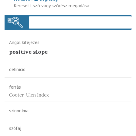
Keresett szó vagy szórész megadása:
Keres
Angol kifejezés
positive slope
definíció
forrás
Cooter-Ulen Index
szinoníma
szófaj