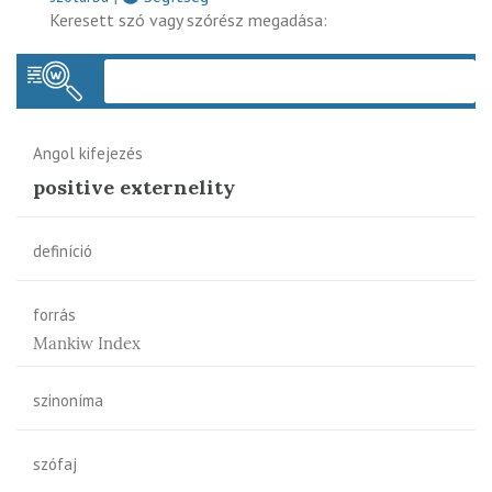
Keresett szó vagy szórész megadása:
Keres
Angol kifejezés
positive externelity
definíció
forrás
Mankiw Index
szinoníma
szófaj