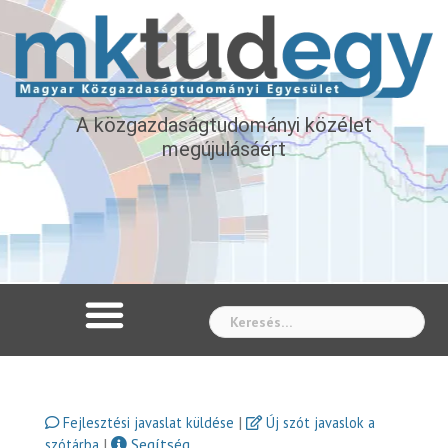
A közgazdaságtudományi közélet
megújulásáért
Whe
|
Fejlesztési javaslat küldése
Új szót javaslok a
|
Segítség
szótárba