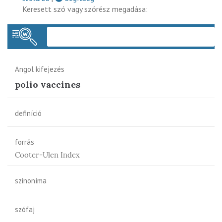
Keresett szó vagy szórész megadása:
Keres
Angol kifejezés
polio vaccines
definíció
forrás
Cooter-Ulen Index
szinoníma
szófaj