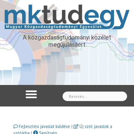
A közgazdaságtudományi közélet
megújulásáért
Whe
|
Fejlesztési javaslat küldése
Új szót javaslok a
|
Segítség
szótárba