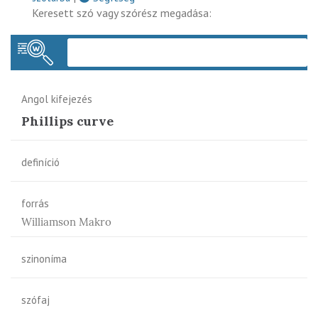
Keresett szó vagy szórész megadása:
Keres
Angol kifejezés
Phillips curve
definíció
forrás
Williamson Makro
szinoníma
szófaj