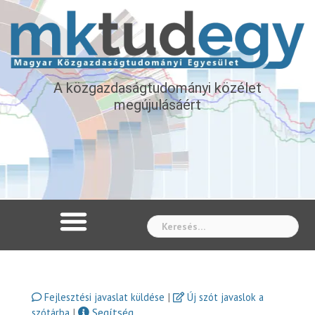
A közgazdaságtudományi közélet
megújulásáért
Whe
|
Fejlesztési javaslat küldése
Új szót javaslok a
|
Segítség
szótárba