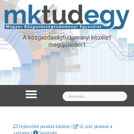
A közgazdaságtudományi közélet
megújulásáért
Whe
|
Fejlesztési javaslat küldése
Új szót javaslok a
|
Segítség
szótárba