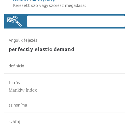
Keresett szó vagy szórész megadása:
Keres
Angol kifejezés
perfectly elastic demand
definíció
forrás
Mankiw Index
szinoníma
szófaj