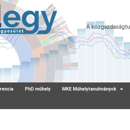
A közgazdaságtu
rencia
PhD műhely
MKE Műhelytanulmányok