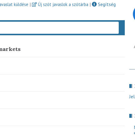
|
|
Segítség
javaslat küldése
Új szót javaslok a szótárba
Keres
 markets
Je