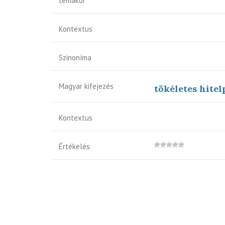
témakör
Kontextus
Szinoníma
Magyar kifejezés
tökéletes hitel
Kontextus
Értékelés