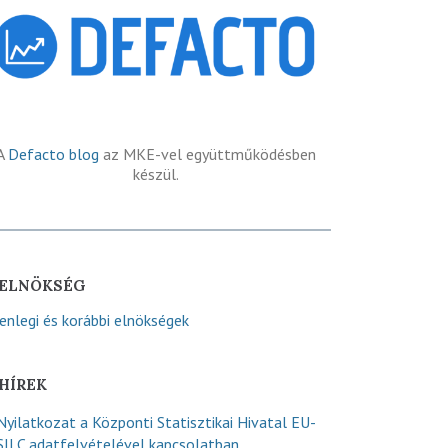
A
Defacto blog
az MKE-vel együttműködésben
készül.
ELNÖKSÉG
lenlegi és korábbi elnökségek
HÍREK
Nyilatkozat a Központi Statisztikai Hivatal EU-
SILC adatfelvételével kapcsolatban