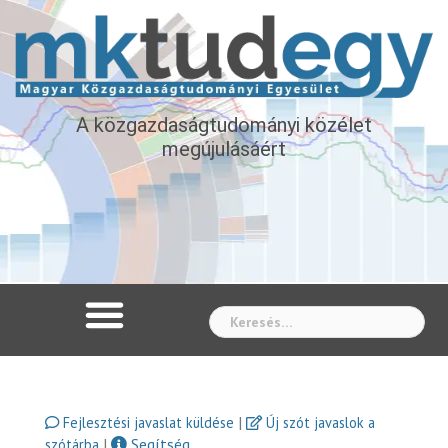
A közgazdaságtudományi közélet
megújulásáért
Whe
|
Fejlesztési javaslat küldése
Új szót javaslok a
|
Segítség
szótárba