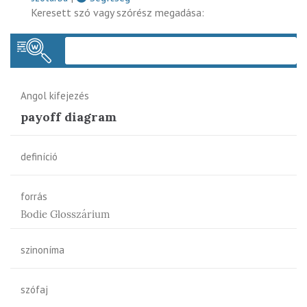
Keresett szó vagy szórész megadása:
Keres
Angol kifejezés
payoff diagram
definíció
forrás
Bodie Glosszárium
szinoníma
szófaj