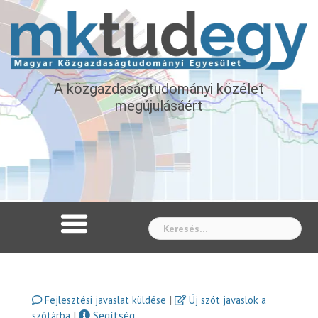
A közgazdaságtudományi közélet
megújulásáért
Whe
|
Fejlesztési javaslat küldése
Új szót javaslok a
|
Segítség
szótárba