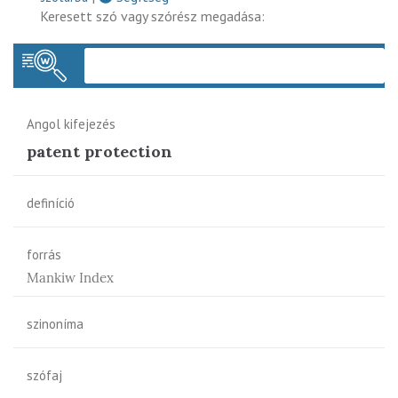
Keresett szó vagy szórész megadása:
Keres
Angol kifejezés
patent protection
definíció
forrás
Mankiw Index
szinoníma
szófaj