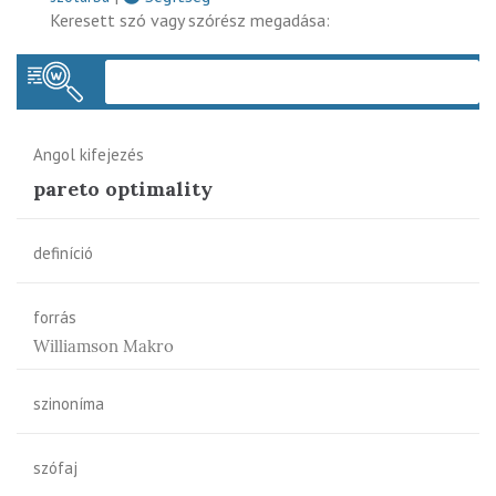
Keresett szó vagy szórész megadása:
Keres
Angol kifejezés
pareto optimality
definíció
forrás
Williamson Makro
szinoníma
szófaj