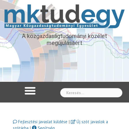
A közgazdaságtudományi közélet
megújulásáért
Whe
|
Fejlesztési javaslat küldése
Új szót javaslok a
|
Segítség
szótárba