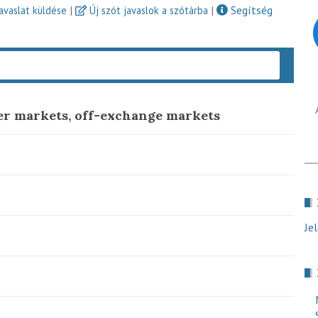
|
|
Segítség
javaslat küldése
Új szót javaslok a szótárba
Keres
er markets, off-exchange markets
Je