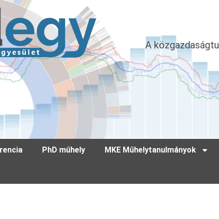
A közgazdaságtu
rencia
PhD műhely
MKE Műhelytanulmányok