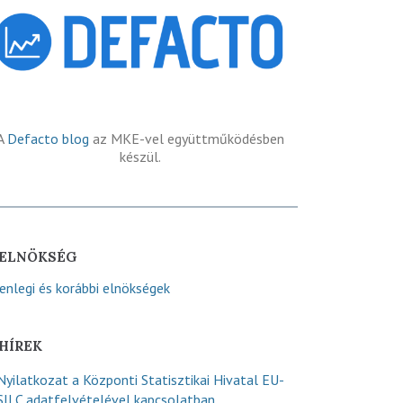
A
Defacto blog
az MKE-vel együttműködésben
készül.
ELNÖKSÉG
lenlegi és korábbi elnökségek
HÍREK
Nyilatkozat a Központi Statisztikai Hivatal EU-
SILC adatfelvételével kapcsolatban