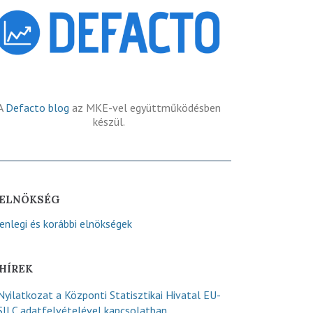
A
Defacto blog
az MKE-vel együttműködésben
készül.
ELNÖKSÉG
lenlegi és korábbi elnökségek
HÍREK
Nyilatkozat a Központi Statisztikai Hivatal EU-
SILC adatfelvételével kapcsolatban