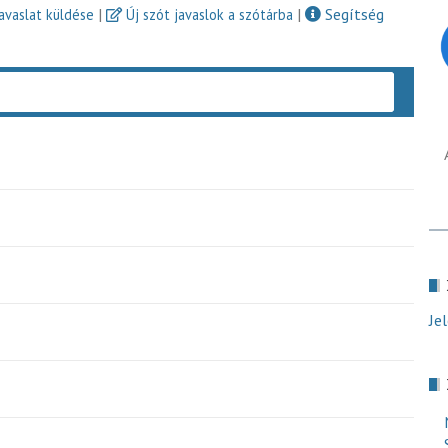
|
|
Segítség
javaslat küldése
Új szót javaslok a szótárba
Keres
Je