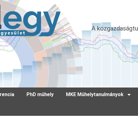
A közgazdaságtu
rencia
PhD műhely
MKE Műhelytanulmányok