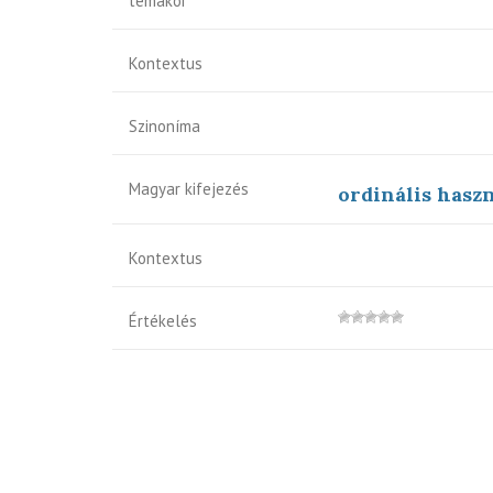
témakör
Kontextus
Szinoníma
Magyar kifejezés
ordinális hasz
Kontextus
Értékelés