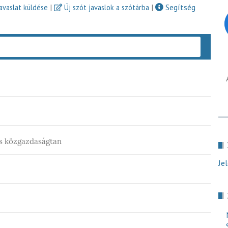
|
|
Segítség
javaslat küldése
Új szót javaslok a szótárba
Keres
és közgazdaságtan
Je