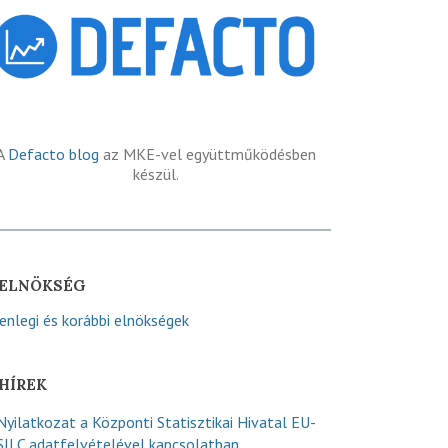
A
Defacto blog
az MKE-vel együttműködésben
készül.
ELNÖKSÉG
lenlegi és korábbi elnökségek
HÍREK
Nyilatkozat a Központi Statisztikai Hivatal EU-
SILC adatfelvételével kapcsolatban