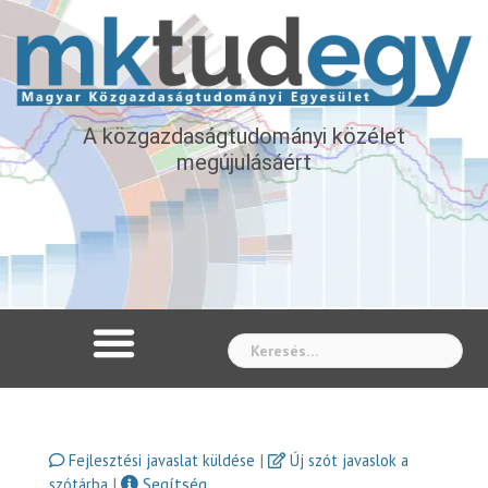
A közgazdaságtudományi közélet
megújulásáért
Whe
|
Fejlesztési javaslat küldése
Új szót javaslok a
|
Segítség
szótárba