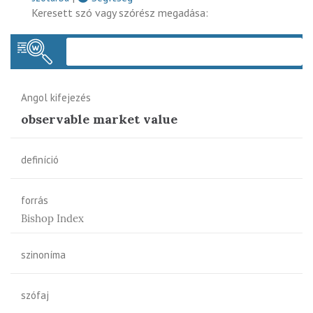
Keresett szó vagy szórész megadása:
Keres
Angol kifejezés
observable market value
definíció
forrás
Bishop Index
szinoníma
szófaj