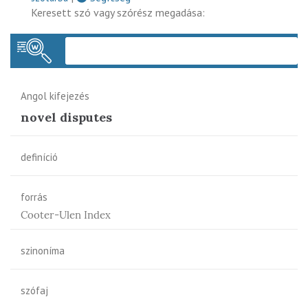
Keresett szó vagy szórész megadása:
Keres
Angol kifejezés
novel disputes
definíció
forrás
Cooter-Ulen Index
szinoníma
szófaj