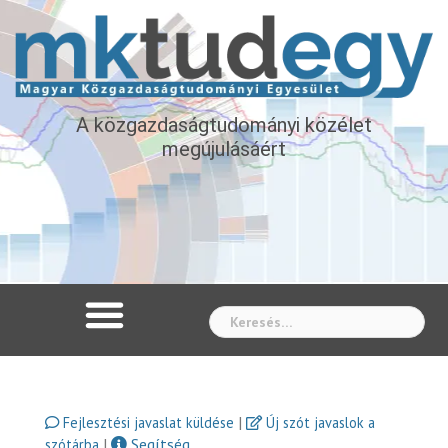
A közgazdaságtudományi közélet
megújulásáért
Whe
|
Fejlesztési javaslat küldése
Új szót javaslok a
|
Segítség
szótárba