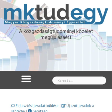
A közgazdaságtudományi közélet
megújulásáért
Whe
|
Fejlesztési javaslat küldése
Új szót javaslok a
|
Segítség
szótárba