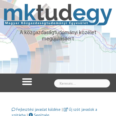
A közgazdaságtudományi közélet
megújulásáért
Whe
|
Fejlesztési javaslat küldése
Új szót javaslok a
|
Segítség
szótárba