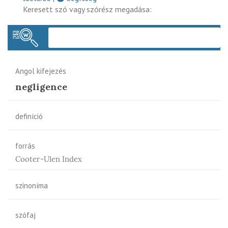
Keresett szó vagy szórész megadása:
Keres
Angol kifejezés
negligence
definíció
forrás
Cooter-Ulen Index
szinoníma
szófaj