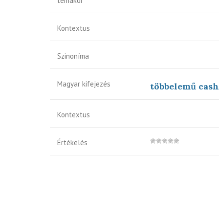
témakör
Kontextus
Szinoníma
Magyar kifejezés
többelemű cas
Kontextus
Értékelés