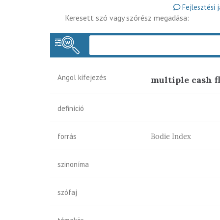
Fejlesztési 
Keresett szó vagy szórész megadása:
Angol kifejezés
multiple cash f
definíció
forrás
Bodie Index
szinoníma
szófaj