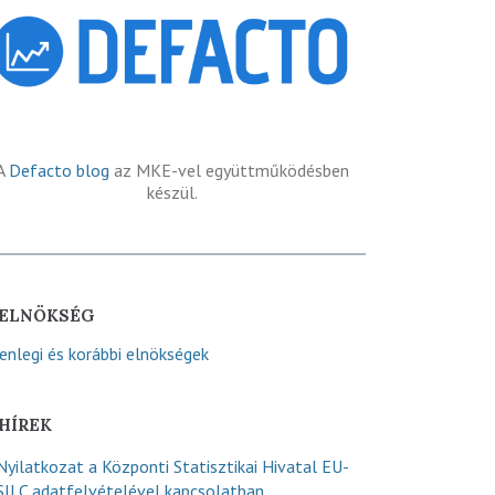
A
Defacto blog
az MKE-vel együttműködésben
készül.
ELNÖKSÉG
lenlegi és korábbi elnökségek
HÍREK
Nyilatkozat a Központi Statisztikai Hivatal EU-
SILC adatfelvételével kapcsolatban