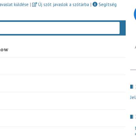
|
|
Segítség
javaslat küldése
Új szót javaslok a szótárba
Keres
low
Je