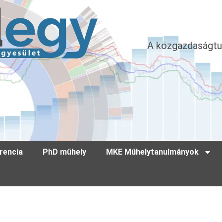
A közgazdaságtu
rencia
PhD műhely
MKE Műhelytanulmányok