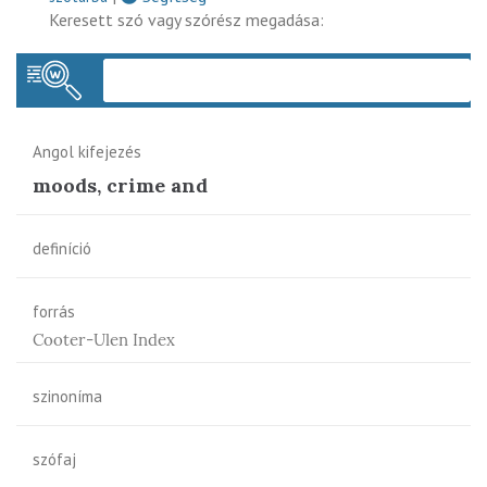
Keresett szó vagy szórész megadása:
Keres
Angol kifejezés
moods, crime and
definíció
forrás
Cooter-Ulen Index
szinoníma
szófaj