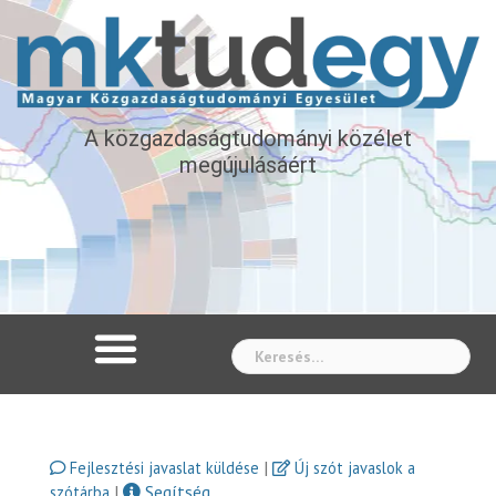
A közgazdaságtudományi közélet
megújulásáért
Whe
|
Fejlesztési javaslat küldése
Új szót javaslok a
|
Segítség
szótárba