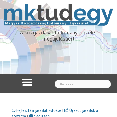
A közgazdaságtudományi közélet
megújulásáért
Whe
|
Fejlesztési javaslat küldése
Új szót javaslok a
|
Segítség
szótárba