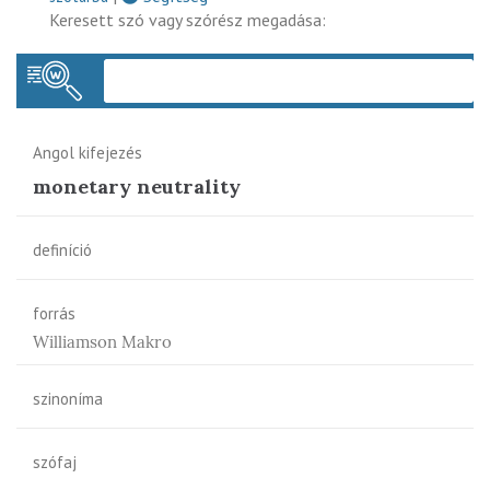
Keresett szó vagy szórész megadása:
Keres
Angol kifejezés
monetary neutrality
definíció
forrás
Williamson Makro
szinoníma
szófaj