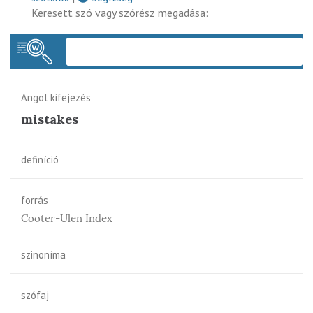
Keresett szó vagy szórész megadása:
Keres
Angol kifejezés
mistakes
definíció
forrás
Cooter-Ulen Index
szinoníma
szófaj