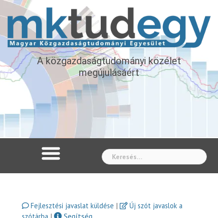
A közgazdaságtudományi közélet
megújulásáért
Whe
|
Fejlesztési javaslat küldése
Új szót javaslok a
|
Segítség
szótárba