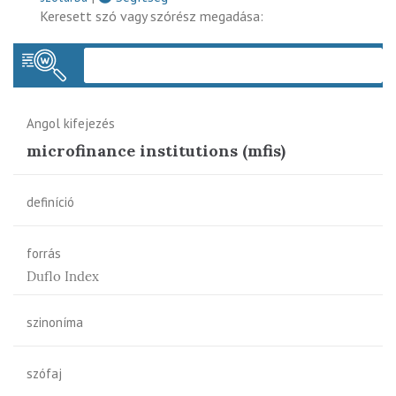
Keresett szó vagy szórész megadása:
Keres
Angol kifejezés
microfinance institutions (mfis)
definíció
forrás
Duflo Index
szinoníma
szófaj