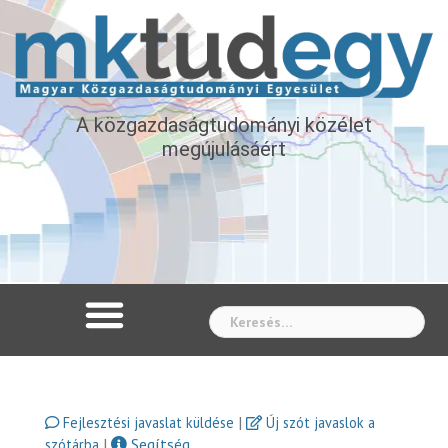
A közgazdaságtudományi közélet
megújulásáért
Whe
|
Fejlesztési javaslat küldése
Új szót javaslok a
|
Segítség
szótárba