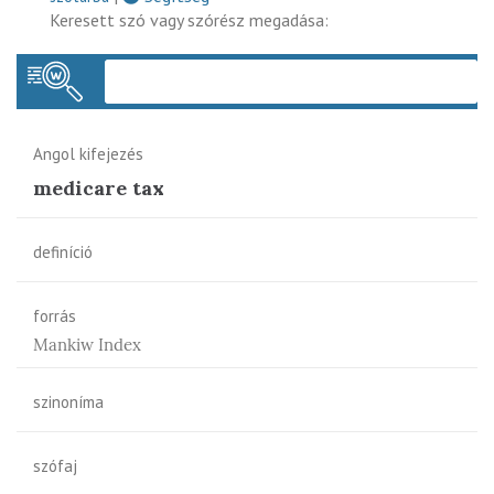
Keresett szó vagy szórész megadása:
Keres
Angol kifejezés
medicare tax
definíció
forrás
Mankiw Index
szinoníma
szófaj