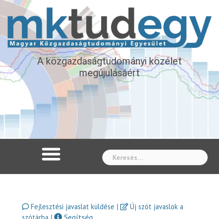
A közgazdaságtudományi közélet
megújulásáért
Whe
|
Fejlesztési javaslat küldése
Új szót javaslok a
|
Segítség
szótárba