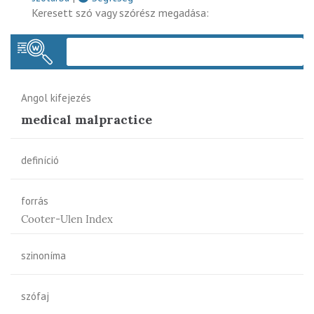
Keresett szó vagy szórész megadása:
Keres
Angol kifejezés
medical malpractice
definíció
forrás
Cooter-Ulen Index
szinoníma
szófaj