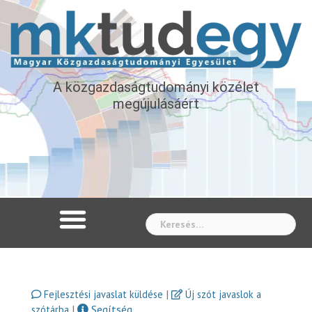
A közgazdaságtudományi közélet
megújulásáért
Whe
|
Fejlesztési javaslat küldése
Új szót javaslok a
|
Segítség
szótárba