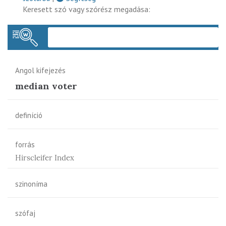
Keresett szó vagy szórész megadása:
Keres
Angol kifejezés
median voter
definíció
forrás
Hirscleifer Index
szinoníma
szófaj