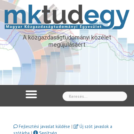
A közgazdaságtudományi közélet
megújulásáért
Whe
|
Fejlesztési javaslat küldése
Új szót javaslok a
|
Segítség
szótárba