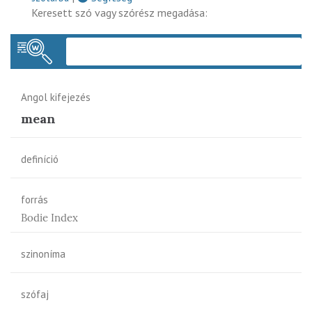
Keresett szó vagy szórész megadása:
Keres
Angol kifejezés
mean
definíció
forrás
Bodie Index
szinoníma
szófaj