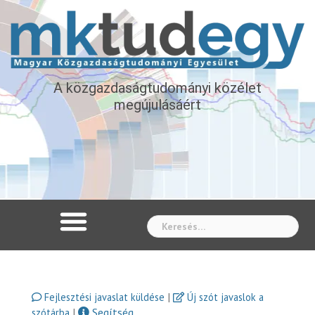
A közgazdaságtudományi közélet
megújulásáért
Whe
|
Fejlesztési javaslat küldése
Új szót javaslok a
|
Segítség
szótárba