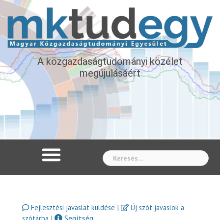
A közgazdaságtudományi közélet
megújulásáért
Whe
|
Fejlesztési javaslat küldése
Új szót javaslok a
|
Segítség
szótárba