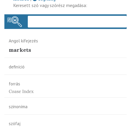
Keresett szó vagy szórész megadása:
Keres
Angol kifejezés
markets
definíció
forrás
Coase Index
szinoníma
szófaj