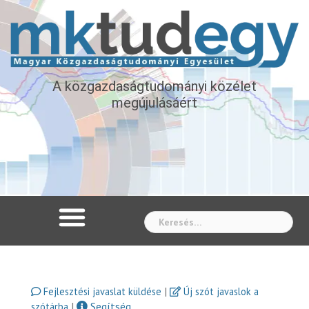
A közgazdaságtudományi közélet
megújulásáért
Whe
|
Fejlesztési javaslat küldése
Új szót javaslok a
|
Segítség
szótárba