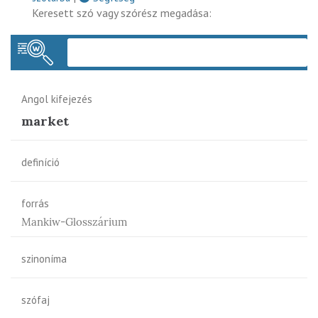
Keresett szó vagy szórész megadása:
Keres
Angol kifejezés
market
definíció
forrás
Mankiw-Glosszárium
szinoníma
szófaj