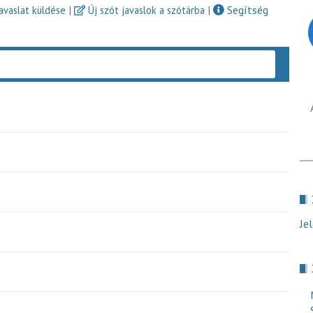
|
|
Segítség
javaslat küldése
Új szót javaslok a szótárba
Keres
Je