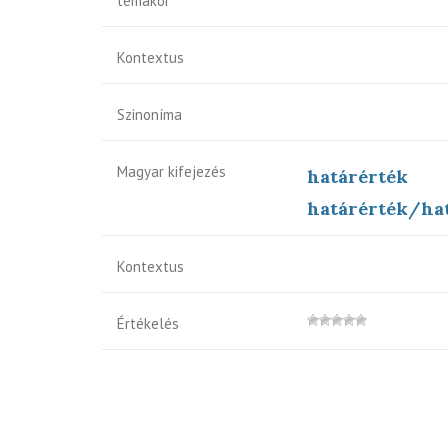
témakör
Kontextus
Szinoníma
Magyar kifejezés
határérték
határérték/hat
Kontextus
Értékelés