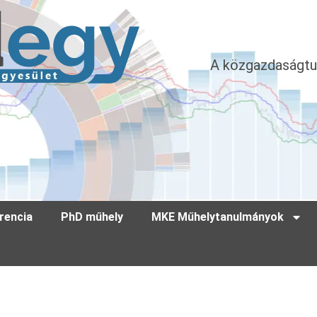
A közgazdaságtu
rencia
PhD műhely
MKE Műhelytanulmányok