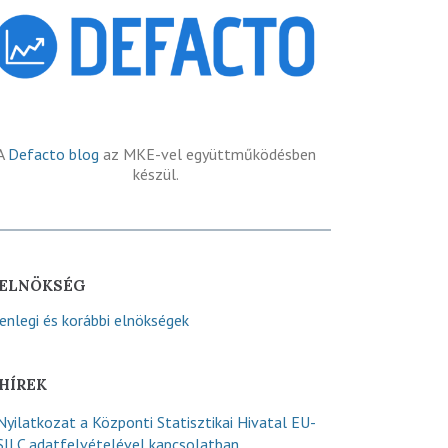
A
Defacto blog
az MKE-vel együttműködésben
készül.
ELNÖKSÉG
lenlegi és korábbi elnökségek
HÍREK
Nyilatkozat a Központi Statisztikai Hivatal EU-
SILC adatfelvételével kapcsolatban