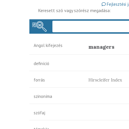
Fejlesztési 
Keresett szó vagy szórész megadása:
Angol kifejezés
managers
definíció
forrás
Hirscleifer Index
szinoníma
szófaj