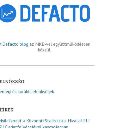
A
Defacto blog
az MKE-vel együttműködésben
készül.
ELNÖKSÉG
lenlegi és korábbi elnökségek
HÍREK
Nyilatkozat a Központi Statisztikai Hivatal EU-
SILC adatfelvételével kapcsolatban