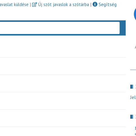
|
|
Segítség
javaslat küldése
Új szót javaslok a szótárba
Keres
Je