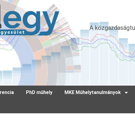
A közgazdaságtu
rencia
PhD műhely
MKE Műhelytanulmányok