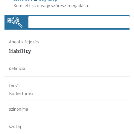
Keresett szó vagy szórész megadása:
Keres
Angol kifejezés
liability
definíció
forrás
Bodie Index
szinoníma
szófaj