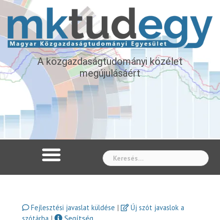
A közgazdaságtudományi közélet
megújulásáért
Whe
|
Fejlesztési javaslat küldése
Új szót javaslok a
|
Segítség
szótárba