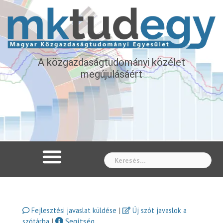
A közgazdaságtudományi közélet
megújulásáért
Whe
|
Fejlesztési javaslat küldése
Új szót javaslok a
|
Segítség
szótárba