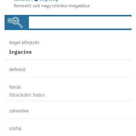
Keresett szó vagy szórész megadása:
Keres
Angol kifejezés
legacies
definíció
forrás
Hirscleifer Index
szinoníma
szófaj