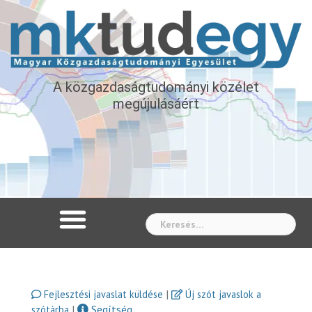
A közgazdaságtudományi közélet
megújulásáért
Whe
|
Fejlesztési javaslat küldése
Új szót javaslok a
|
Segítség
szótárba