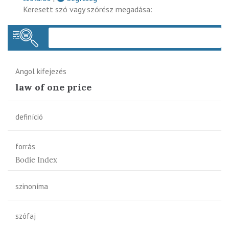
Keresett szó vagy szórész megadása:
Keres
Angol kifejezés
law of one price
definíció
forrás
Bodie Index
szinoníma
szófaj