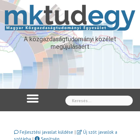
A közgazdaságtudományi közélet
megújulásáért
Whe
|
Fejlesztési javaslat küldése
Új szót javaslok a
|
Segítség
szótárba