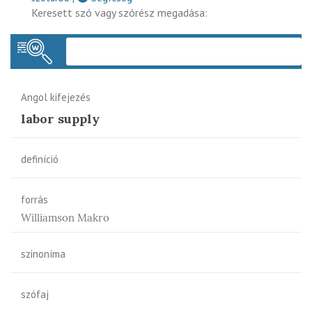
Keresett szó vagy szórész megadása:
Keres
Angol kifejezés
labor supply
definíció
forrás
Williamson Makro
szinoníma
szófaj