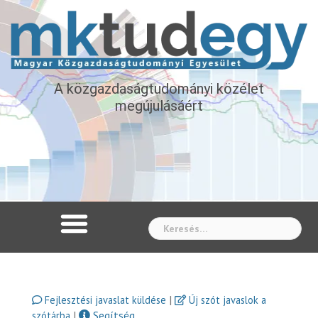
A közgazdaságtudományi közélet
megújulásáért
Whe
|
Fejlesztési javaslat küldése
Új szót javaslok a
|
Segítség
szótárba