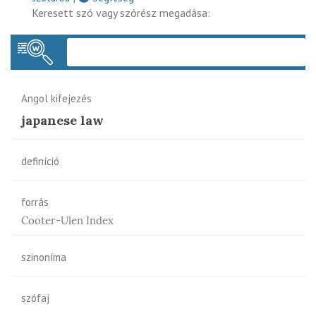
Keresett szó vagy szórész megadása:
Keres
Angol kifejezés
japanese law
definíció
forrás
Cooter-Ulen Index
szinoníma
szófaj