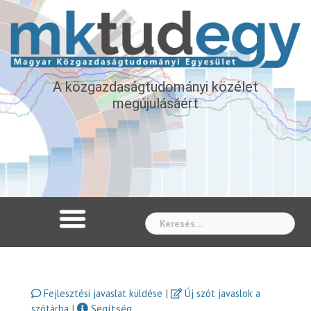
A közgazdaságtudományi közélet
megújulásáért
Whe
|
Fejlesztési javaslat küldése
Új szót javaslok a
|
Segítség
szótárba