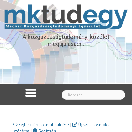
A közgazdaságtudományi közélet
megújulásáért
Whe
|
Fejlesztési javaslat küldése
Új szót javaslok a
|
Segítség
szótárba