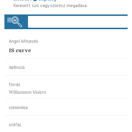
Keresett szó vagy szórész megadása:
Keres
Angol kifejezés
IS curve
definíció
forrás
Williamson Makro
szinoníma
szófaj