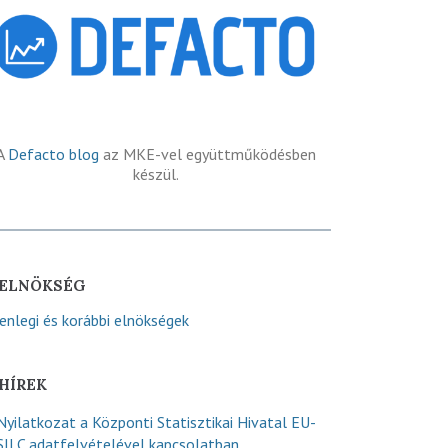
A
Defacto blog
az MKE-vel együttműködésben
készül.
ELNÖKSÉG
lenlegi és korábbi elnökségek
HÍREK
Nyilatkozat a Központi Statisztikai Hivatal EU-
SILC adatfelvételével kapcsolatban