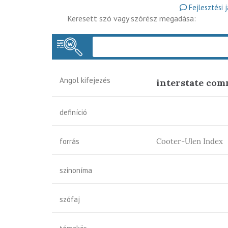
Fejlesztési 
Keresett szó vagy szórész megadása:
Angol kifejezés
interstate co
definíció
forrás
Cooter-Ulen Index
szinoníma
szófaj