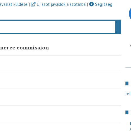
|
|
Segítség
javaslat küldése
Új szót javaslok a szótárba
Keres
mmerce commission
Je