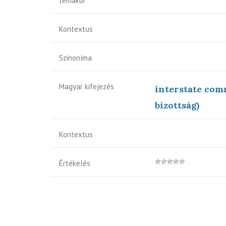
témakör
Kontextus
Szinoníma
Magyar kifejezés
interstate com
bizottság)
Kontextus
Értékelés