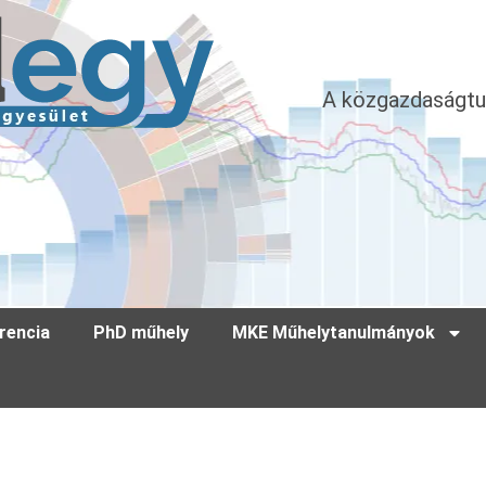
A közgazdaságtu
rencia
PhD műhely
MKE Műhelytanulmányok