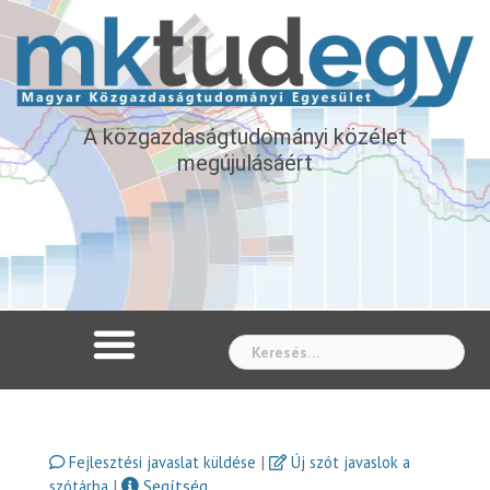
A közgazdaságtudományi közélet
megújulásáért
Whe
|
Fejlesztési javaslat küldése
Új szót javaslok a
|
Segítség
szótárba