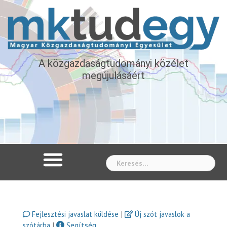
A közgazdaságtudományi közélet
megújulásáért
Whe
|
Fejlesztési javaslat küldése
Új szót javaslok a
|
Segítség
szótárba