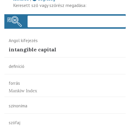
Keresett szó vagy szórész megadása:
Keres
Angol kifejezés
intangible capital
definíció
forrás
Mankiw Index
szinoníma
szófaj