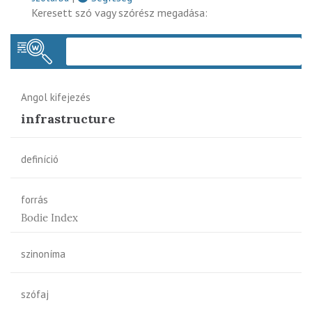
Keresett szó vagy szórész megadása:
Keres
Angol kifejezés
infrastructure
definíció
forrás
Bodie Index
szinoníma
szófaj