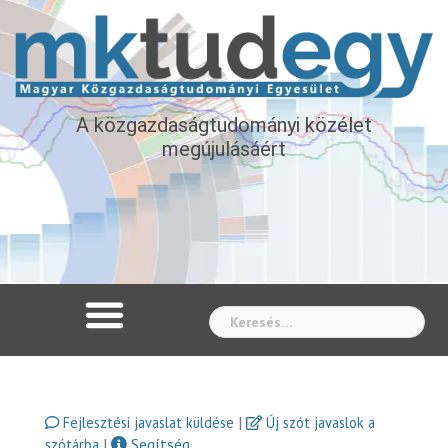
A közgazdaságtudományi közélet
megújulásáért
Whe
|
Fejlesztési javaslat küldése
Új szót javaslok a
|
Segítség
szótárba