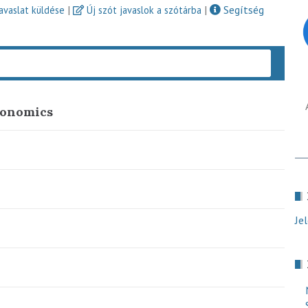
|
|
Segítség
javaslat küldése
Új szót javaslok a szótárba
Keres
conomics
Je