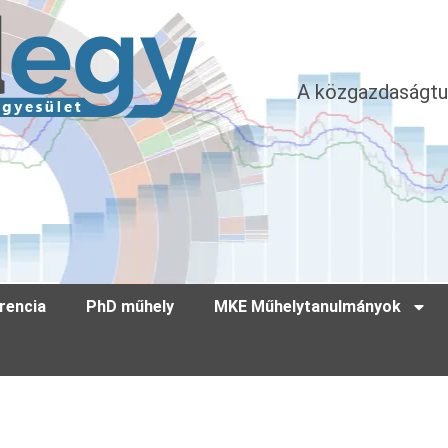
A közgazdaságtu
rencia
PhD műhely
MKE Műhelytanulmányok