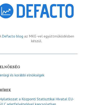
A
Defacto blog
az MKE-vel együttműködésben
készül.
ELNÖKSÉG
lenlegi és korábbi elnökségek
HÍREK
Nyilatkozat a Központi Statisztikai Hivatal EU-
SILC adatfelvételével kapcsolatban