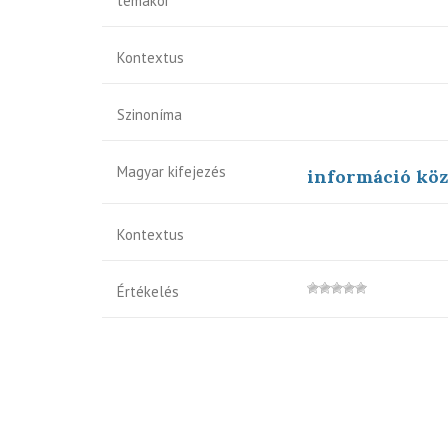
témakör
Kontextus
Szinoníma
Magyar kifejezés
információ kö
Kontextus
Értékelés