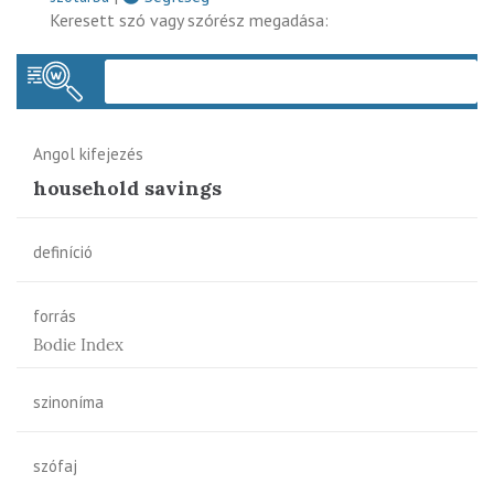
Keresett szó vagy szórész megadása:
Keres
Angol kifejezés
household savings
definíció
forrás
Bodie Index
szinoníma
szófaj