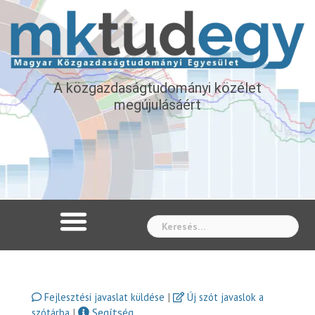
A közgazdaságtudományi közélet
megújulásáért
Whe
|
Fejlesztési javaslat küldése
Új szót javaslok a
|
Segítség
szótárba