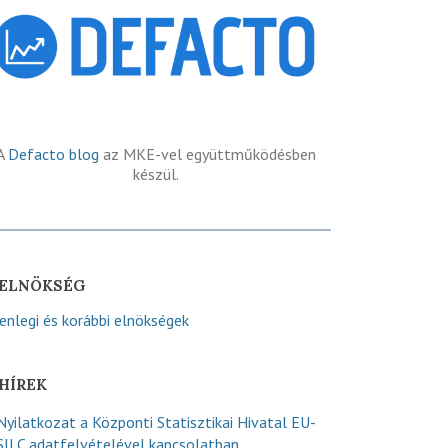
A
Defacto blog
az MKE-vel együttműködésben
készül.
ELNÖKSÉG
lenlegi és korábbi elnökségek
HÍREK
Nyilatkozat a Központi Statisztikai Hivatal EU-
SILC adatfelvételével kapcsolatban