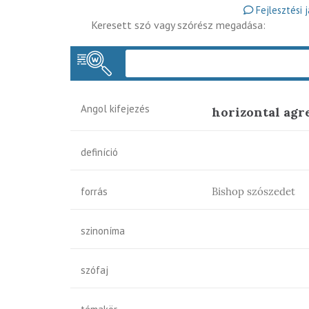
Fejlesztési 
Keresett szó vagy szórész megadása:
Angol kifejezés
horizontal ag
definíció
forrás
Bishop szószedet
szinoníma
szófaj