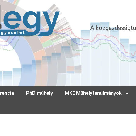
A közgazdaságtu
rencia
PhD műhely
MKE Műhelytanulmányok