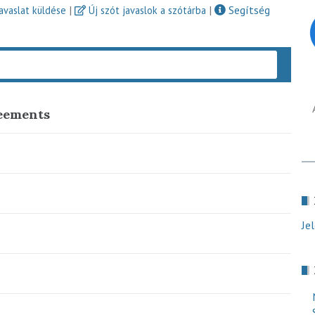
|
|
Segítség
javaslat küldése
Új szót javaslok a szótárba
Keres
reements
Je