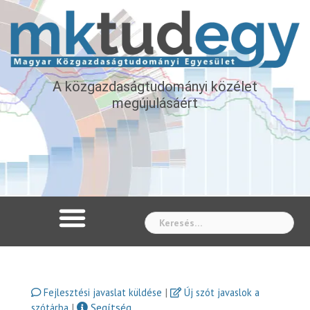
A közgazdaságtudományi közélet
megújulásáért
Whe
|
Fejlesztési javaslat küldése
Új szót javaslok a
|
Segítség
szótárba