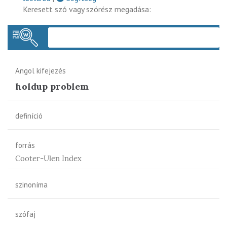
Keresett szó vagy szórész megadása:
Keres
Angol kifejezés
holdup problem
definíció
forrás
Cooter-Ulen Index
szinoníma
szófaj