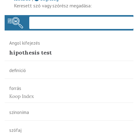
Keresett szó vagy szórész megadása:
Keres
Angol kifejezés
hipothesis test
definíció
forrás
Koop Index
szinoníma
szófaj