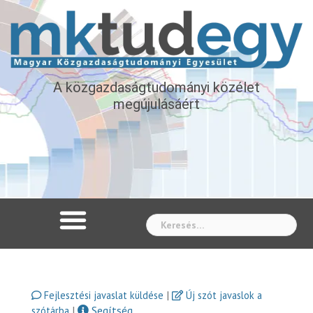
A közgazdaságtudományi közélet
megújulásáért
Whe
|
Fejlesztési javaslat küldése
Új szót javaslok a
|
Segítség
szótárba