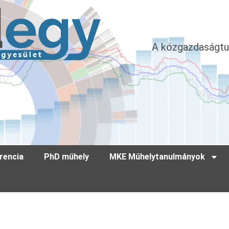
A közgazdaságtu
rencia
PhD műhely
MKE Műhelytanulmányok