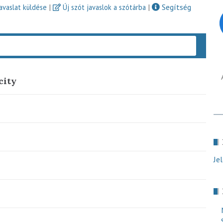
|
|
Segítség
javaslat küldése
Új szót javaslok a szótárba
Keres
city
Je