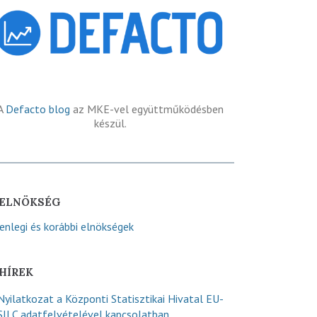
A
Defacto blog
az MKE-vel együttműködésben
készül.
ELNÖKSÉG
lenlegi és korábbi elnökségek
HÍREK
Nyilatkozat a Központi Statisztikai Hivatal EU-
SILC adatfelvételével kapcsolatban