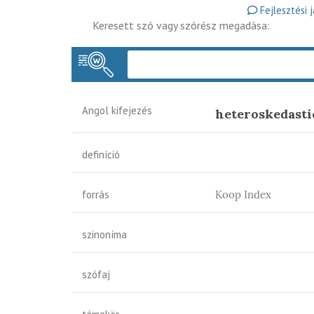
Fejlesztési 
Keresett szó vagy szórész megadása:
Angol kifejezés
heteroskedasti
definíció
forrás
Koop Index
szinoníma
szófaj