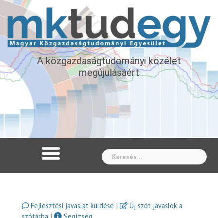
A közgazdaságtudományi közélet
megújulásáért
Whe
|
Fejlesztési javaslat küldése
Új szót javaslok a
|
Segítség
szótárba