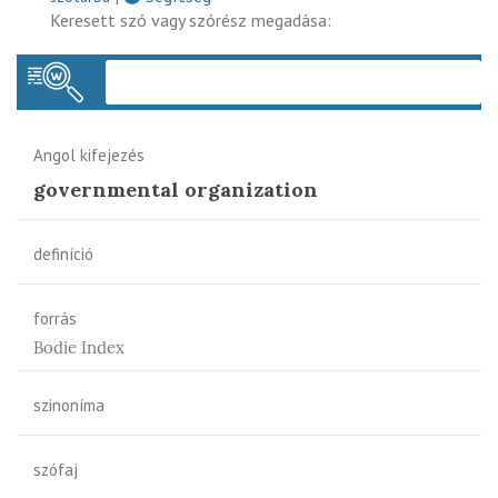
Keresett szó vagy szórész megadása:
Keres
Angol kifejezés
governmental organization
definíció
forrás
Bodie Index
szinoníma
szófaj