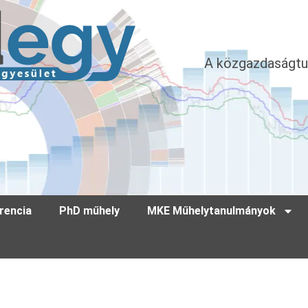
A közgazdaságtu
rencia
PhD műhely
MKE Műhelytanulmányok