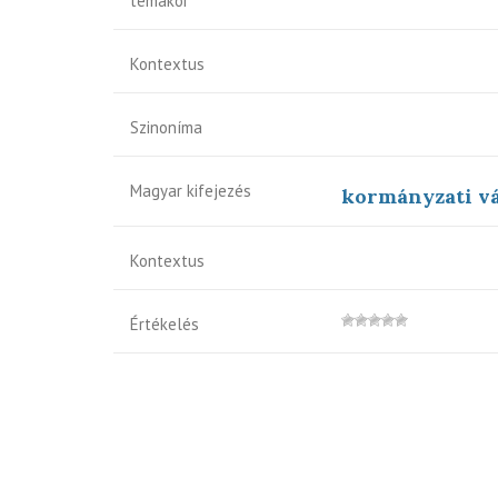
témakör
Kontextus
Szinoníma
Magyar kifejezés
kormányzati v
Kontextus
Értékelés