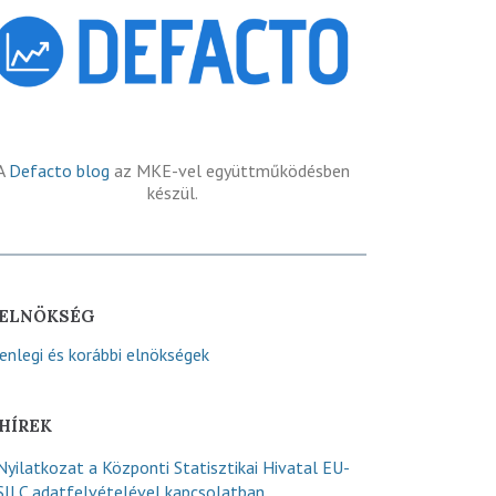
A
Defacto blog
az MKE-vel együttműködésben
készül.
ELNÖKSÉG
lenlegi és korábbi elnökségek
HÍREK
Nyilatkozat a Központi Statisztikai Hivatal EU-
SILC adatfelvételével kapcsolatban