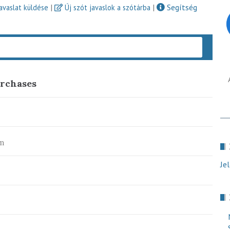
|
|
Segítség
javaslat küldése
Új szót javaslok a szótárba
Keres
rchases
m
Je