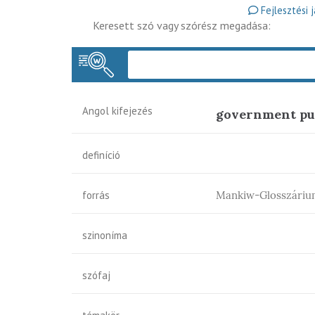
Fejlesztési 
Keresett szó vagy szórész megadása:
Angol kifejezés
government pu
definíció
forrás
Mankiw-Glosszáriu
szinoníma
szófaj