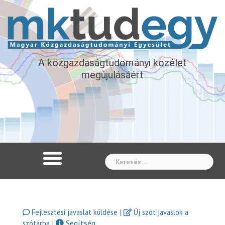
A közgazdaságtudományi közélet
megújulásáért
Whe
|
Fejlesztési javaslat küldése
Új szót javaslok a
|
Segítség
szótárba