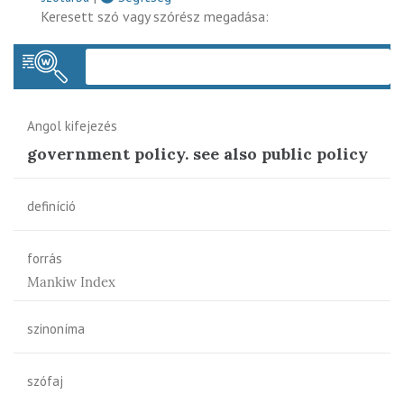
Keresett szó vagy szórész megadása:
Keres
Angol kifejezés
government policy. see also public policy
definíció
forrás
Mankiw Index
szinoníma
szófaj